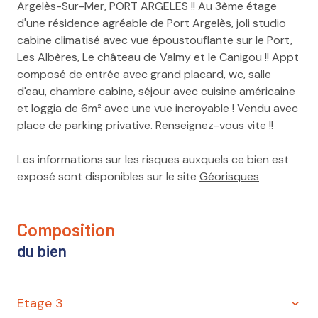
Argelès-Sur-Mer, PORT ARGELES !! Au 3ème étage
exposition Ouest
d'une résidence agréable de Port Argelès, joli studio
cabine climatisé avec vue époustouflante sur le Port,
2 côté(s) mitoyen(s)
Les Albères, Le château de Valmy et le Canigou !! Appt
composé de entrée avec grand placard, wc, salle
d'eau, chambre cabine, séjour avec cuisine américaine
3ème étage
et loggia de 6m² avec une vue incroyable ! Vendu avec
place de parking privative. Renseignez-vous vite !!
4 étage(s)
Les informations sur les risques auxquels ce bien est
ascenseur
exposé sont disponibles sur le site
Géorisques
vue Port, Albères, Valmy, Canigou
composition
du bien
loggia
interphone
Etage 3