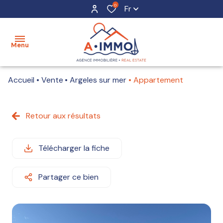
0
Fr
Menu
Accueil
Vente
Argeles sur mer
Appartement
biens
à la
vente
Retour aux résultats
appartements
biens
villas et
Télécharger la fiche
vendus
maisons
estimation
programmes
Partager ce bien
neufs
l'agence
immobilier
contact